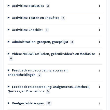
Activities: discussies
3
Activities: Testen en Enquêtes
2
Activities: Checklist
1
Administration: groepen, groepslijst
3
Video: NIEUWE artikelen, gebruik video's en Mediasite
0
Feedback en beoordeling: scores en
onderscheidingen
2
Feedback en beoordeling: Assignments, Simcheck,
Quizzes, en Discussions
5
Veelgestelde vragen
17